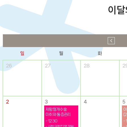
이달
일
월
화
26
27
28
2
2
3
4
5
제왕절개수술
아
마취와 통증관리
(
- 12:30
- 
- 신청
9
명/12명 정원
-