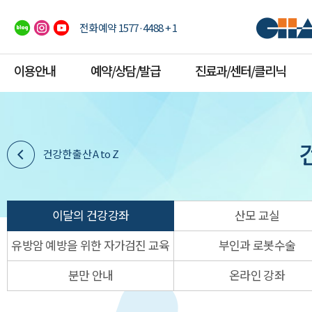
전화예약 1577·4488 + 1
이용안내
예약/상담/발급
진료과/센터/클리닉
건강한 출산 A to Z
이달의 건강강좌
산모 교실
유방암 예방을 위한 자가검진 교육
부인과 로봇수술
분만 안내
온라인 강좌