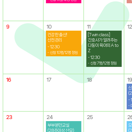
9
10
11
1
건강한 출산!
[Twin class]
산전관리
간호사가 알려주는
다둥이 육아의 A to
- 12:30
Z
- 신청
10
명/12명 정원
- 12:30
- 신청
7
명/12명 정원
16
17
18
1
신
(
- 
-
23
24
25
2
부부분만교실
모
(28주이상 산모)
(