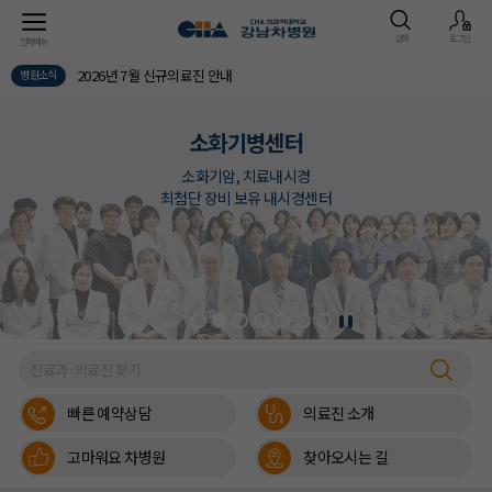
검색
로그인
전체메뉴
2026년 7월 신규의료진 안내
병원소식
소화기병센터
소화기암, 치료내시경
최첨단 장비 보유 내시경센터
빠른 예약상담
의료진 소개
고마워요 차병원
찾아오시는 길