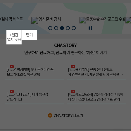
1일간
닫기
열지 않음
CHA STORY
연구하며 진료하고, 진료하며 연구하는 ‘차쌤’ 이야기
[강남차여성병원] 첫 방문이라면 꼭
[임출육 레벨업] 진통 전 내진으로
보고가세요! 첫 방문 꿀팁
자연분만 할 지, 제왕절개 할 지 선택할 수
있나요?
[태교학교 19교시] 내가 임신성
[태교학교 16교시] 임신 중 갑상선 기능에
당뇨라니...!
이상이 생겼다고요..? 갑상선 바로 알기!
CHA STORY 더보기