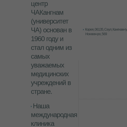
центр
ЧАКангнам
(университет
ЧА) основан в
Корея, 06135
, Сеул, Кангнам-гу
Нонхюн-ро, 569
1960 году и
стал одним из
самых
уважаемых
медицинских
учреждений в
стране.
Наша
международная
клиника