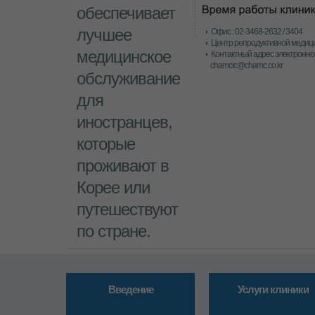
обеспечивает
лучшее
Офис : 02-3468-2632 / 3404
Центр репродуктивной медици
медицинское
Контактный адрес электронной
chamcic@chamc.co.kr
обслуживание
для
иностранцев,
которые
проживают в
Корее или
путешествуют
по стране.
Введение
Услуги клиники