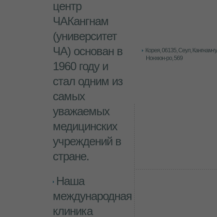
центр
ЧАКангнам
(университет
ЧА) основан в
Корея, 06135
, Сеул, Кангнам-гу
Нонхюн-ро, 569
1960 году и
стал одним из
самых
уважаемых
медицинских
учреждений в
стране.
Наша
международная
клиника