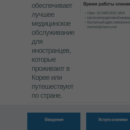
обеспечивает
лучшее
Офис : 02-3468-2632 / 3404
Центр репродуктивной медици
медицинское
Контактный адрес электронной
chamcic@chamc.co.kr
обслуживание
для
иностранцев,
которые
проживают в
Корее или
путешествуют
по стране.
Введение
Услуги клиники