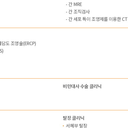
- 간 MRE
- 간 조직검사
- 간 세포 특이 조영제를 이용한 CT
담도 조영술(ERCP)
S)
비만대사 수술 클리닉
탈장 클리닉
서혜부 탈장