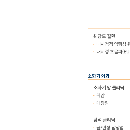
췌담도 질환
내시경적 역행성 췌
내시경 초음파(EU
소화기 외과
소화기 암 클리닉
위암
대장암
담석 클리닉
급/만성 담낭염