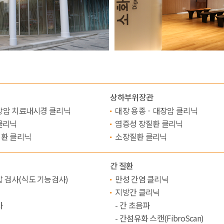
상하부위장관
대장암 치료내시경 클리닉
대장 용종 · 대장암 클리닉
클리닉
염증성 장질환 클리닉
환 클리닉
소장질환 클리닉
간 질환
 검사(식도 기능검사)
만성 간염 클리닉
지방간 클리닉
사
- 간 초음파
- 간섬유화 스캔(FibroScan)