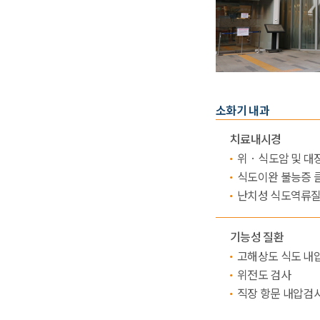
소화기 내과
치료내시경
위 · 식도암 및 
식도이완 불능증 
난치성 식도역류질
기능성 질환
고해상도 식도 내압
위전도 검사
직장 항문 내압검