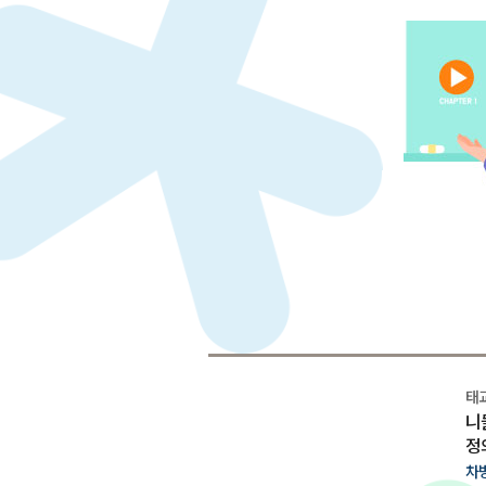
태
니
정
차