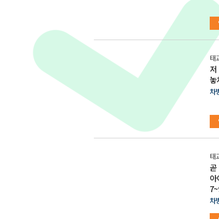
태
저
놓
차
태
곧
아
7
차