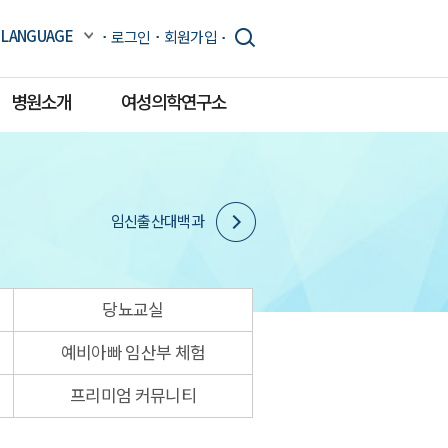
LANGUAGE
로그인
회원가입
병원소개
여성의학연구소
임신출산대백과
당뇨교실
예비아빠 임산부 체험
프리미엄 커뮤니티