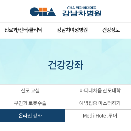
진료과/센터/클리닉
강남차여성병원
건강정보
건강강좌
산모 교실
마티네차움 산모대학
부인과 로봇수술
예방접종 마스터하기
온라인 강좌
Medi-Hotel 투어