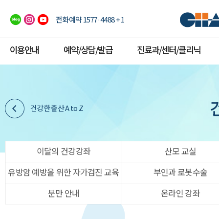
전화예약 1577·4488 + 1
이용안내
예약/상담/발급
진료과/센터/클리닉
건강한 출산 A to Z
이달의 건강강좌
산모 교실
유방암 예방을 위한 자가검진 교육
부인과 로봇수술
분만 안내
온라인 강좌