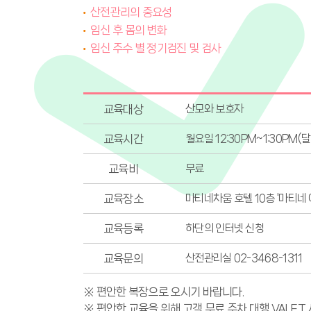
산전관리의 중요성
임신 후 몸의 변화
임신 주수 별 정기검진 및 검사
교육대상
산모와 보호자
교육시간
월요일 12:30PM~1:30PM(
교육비
무료
교육장소
마티네차움 호텔 10층 '마티네
교육등록
하단의 인터넷 신청
교육문의
산전관리실 02-3468-1311
※ 편안한 복장으로 오시기 바랍니다.
※ 편안한 교육을 위해 고객 무료 주차 대행 VALE