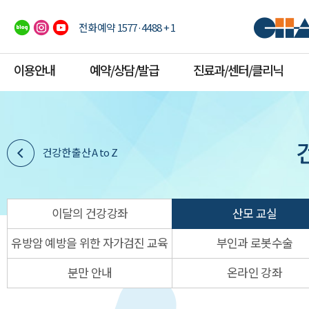
전화예약 1577·4488 + 1
이용안내
예약/상담/발급
진료과/센터/클리닉
건강한 출산 A to Z
이달의 건강강좌
산모 교실
유방암 예방을 위한 자가검진 교육
부인과 로봇수술
분만 안내
온라인 강좌