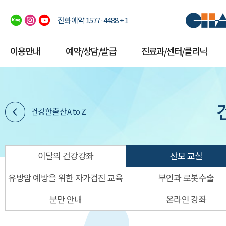
전화예약 1577·4488 + 1
이용안내
예약/상담/발급
진료과/센터/클리닉
건강한 출산 A to Z
이달의 건강강좌
산모 교실
유방암 예방을 위한 자가검진 교육
부인과 로봇수술
분만 안내
온라인 강좌