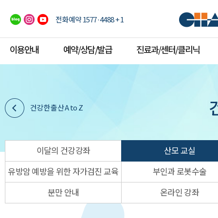
전화예약 1577·4488 + 1
이용안내
예약/상담/발급
진료과/센터/클리닉
건강한 출산 A to Z
이달의 건강강좌
산모 교실
유방암 예방을 위한 자가검진 교육
부인과 로봇수술
분만 안내
온라인 강좌