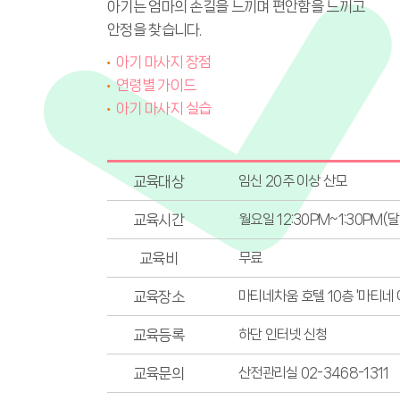
아기는 엄마의 손길을 느끼며 편안함을 느끼고
안정을 찾습니다.
아기 마사지 장점
연령별 가이드
아기 마사지 실습
교육대상
임신 20주 이상 산모
교육시간
월요일 12:30PM~1:30PM(
교육비
무료
교육장소
마티네차움 호텔 10층 '마티네
교육등록
하단 인터넷 신청
교육문의
산전관리실 02-3468-1311