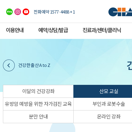
전화예약 1577·4488 + 1
이용안내
예약/상담/발급
진료과/센터/클리닉
건강한 출산 A to Z
이달의 건강강좌
산모 교실
유방암 예방을 위한 자가검진 교육
부인과 로봇수술
분만 안내
온라인 강좌