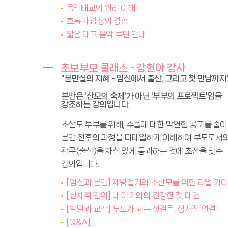
음악태교의 원리 이해
호흡과 감상의 경험
짧은 태교 음악 루틴 안내
초보부모 클래스 - 강현아 강사
"분만실의 지혜 - 임신에서 출산, 그리고 첫 만남까지
분만은 '산모의 숙제'가 아닌 '부부의 프로젝트'임을
강조하는 강의입니다.
초산모 부부를 위해, 수술에 대한 막연한 공포를 줄
분만 전후의 과정을 디테일하게 이해하여 부모로서의
관문(출산)을 자신 있게 통과하는 것에 초점을 맞춘
강의입니다.
[임신과 분만] 제왕절개와 초산모를 위한 리얼 가
[신체적 안위] 내 아기와의 건강한 첫 대면
[발달과 교감] 부모가 되는 첫걸음, 정서적 연결
[Q&A]