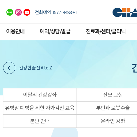
전화예약 1577·4488 + 1
이용안내
예약/상담/발급
진료과/센터/클리닉
건강한 출산 A to Z
이달의 건강강좌
산모 교실
유방암 예방을 위한 자가검진 교육
부인과 로봇수술
분만 안내
온라인 강좌