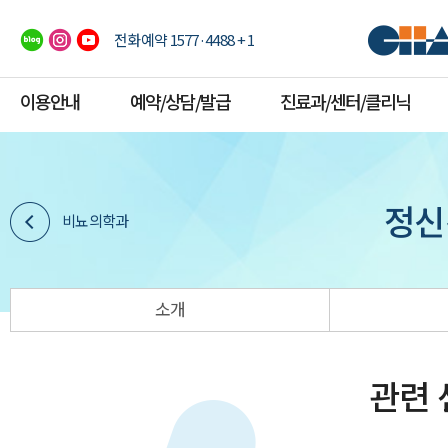
전화예약 1577·4488 + 1
이용안내
예약/상담/발급
진료과/센터/클리닉
정신
비뇨의학과
소개
관련