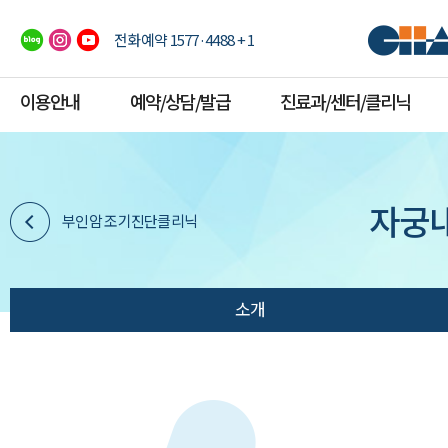
전화예약 1577·4488 + 1
이용안내
예약/상담/발급
진료과/센터/클리닉
자궁
부인암 조기진단클리닉
소개