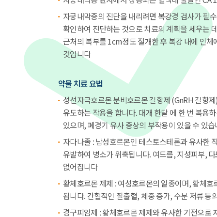
자궁내막증의 진단을 내리려면 복강경 검사가 필수
확인하여 진단하는 것으로 치료의 계획을 세우는 데 
근처의 복부를 1cm정도 절개한 후 복강 내에 인
것입니다
약물 치료 요법
성선자극호르몬 분비호르몬 길항제 (GnRH 길항제
유도하는 작용을 합니다. 대개 한달 에 한 번 복
있으며, 폐경기 유사 증상의 부작용이 있을 수 있습
자다나졸 : 남성호르몬인 테스토스테론과 유사한 
유발하여 병소가 위축됩니다. 여드름, 지성피부, 다
없어집니다
황체호르몬 제제 : 여성호르몬의 일종이며, 황체
됩니다. 간헐적인 질출혈, 체중 증가, 수분 저류 
경구피임제 : 황체호르몬 제제와 유사한 기전으로