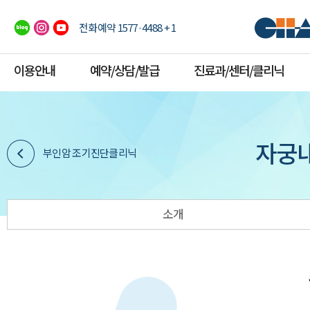
전화예약 1577·4488 + 1
이용안내
예약/상담/발급
진료과/센터/클리닉
자궁
부인암 조기진단클리닉
소개