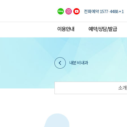
전화예약 1577·4488 + 1
이용안내
예약/상담/발급
내분비내과
소개