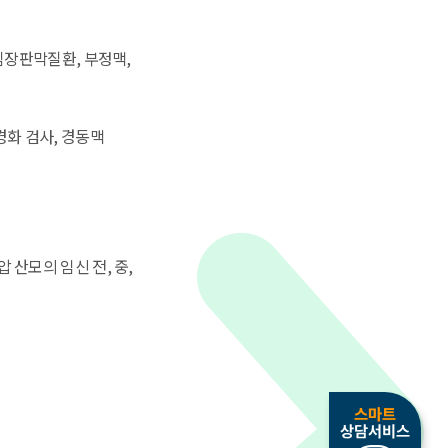
심장판막질환, 부정맥,
경화 검사, 경동맥
 산모의 임신 전, 중,