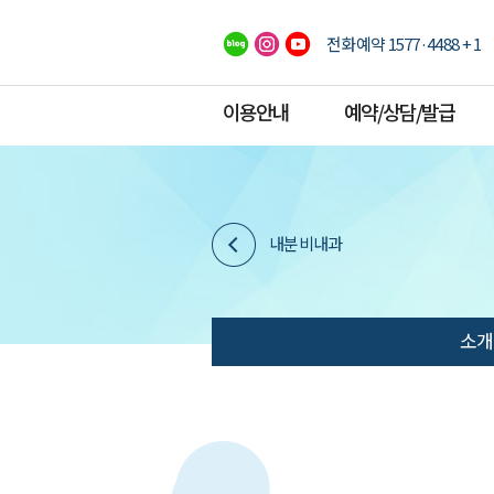
전화예약 1577·4488 + 1
이용안내
예약/상담/발급
내분비내과
소개