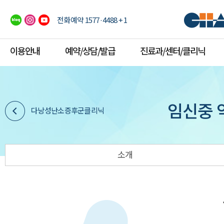
전화예약 1577·4488 + 1
이용안내
예약/상담/발급
진료과/센터/클리닉
임신중 
다낭성난소증후군클리닉
소개