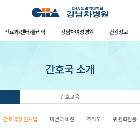
진료과/센터/클리닉
강남차여성병원
건강정보
간호국 소개
간호교육
간호국장 인사말
미션과 비젼
조직도
위원회활동