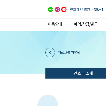
전화예약 1577·4488 + 1
이용안내
예약/상담/발급
의료그룹 차병원
간호국 소개