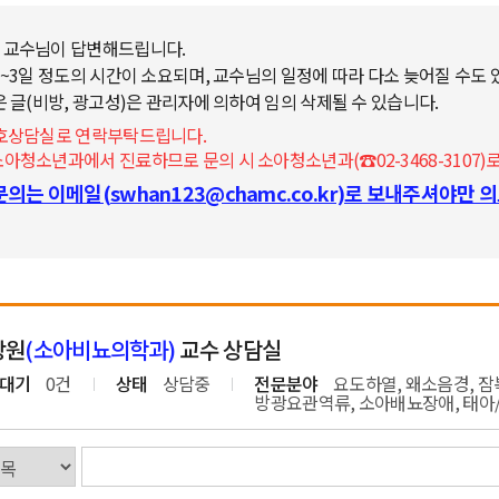
 교수님이 답변해드립니다.
~3일 정도의 시간이 소요되며, 교수님의 일정에 따라 다소 늦어질 수도 
 글(비방, 광고성)은 관리자에 의하여 임의 삭제될 수 있습니다.
간호상담실로 연락부탁드립니다.
청소년과에서 진료하므로 문의 시 소아청소년과(☎02-3468-3107)로
담문의는 이메일(swhan123@chamc.co.kr)로 보내주셔야만
상원
(소아비뇨의학과)
교수 상담실
대기
0건
상태
상담중
전문분야
요도하열, 왜소음경, 잠
방광요관역류, 소아배뇨장애, 태아