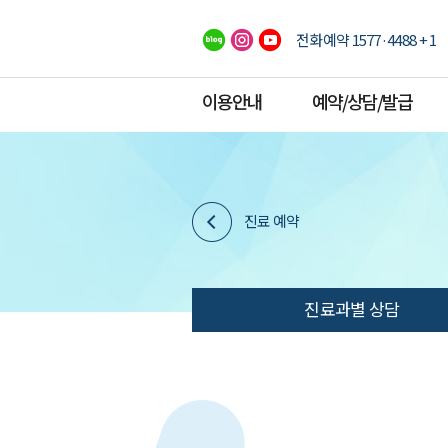
전화예약 1577·4488 + 1
이용안내
예약/상담/발급
진료 예약
진료과별 상담