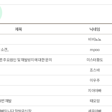
제목
닉네임
비비뇨뇨
 소견,
mpoo
따른 주요원인 및 재발방지에 대한 문의
미스터황도
죠스바
이우주
염
지아아빠
3번 재발
태오맘
아빠입니다 말발굽신장
세윤아빠