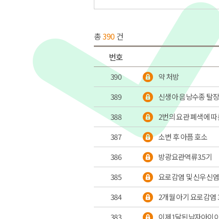
총
390
건
번호
390
약 처방
389
신생아 음낭수종 탈장
388
2번의 요관 폐색에 
387
소변 후 아픔 호소
386
방광요관역류3.5기
385
요로감염 및 신우신
384
2개월 아기 요로감염 
383
이제1달된남자아이