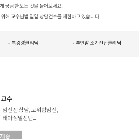
게 궁금한 모든 것을 물어보세요.
 위해 교수님별 일일 상담건수를 제한하고 있습니다.
복강경클리닉
부인암 조기진단클리닉
 교수
임신전 상담, 고위험임신,
태아정밀진단...
부재중