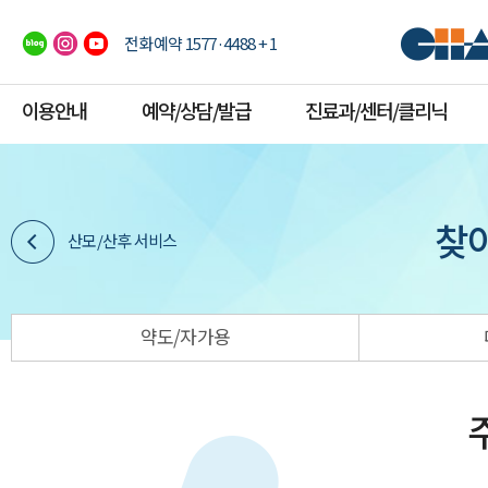
전화예약 1577·4488 + 1
이용안내
예약/상담/발급
진료과/센터/클리닉
찾
산모/산후 서비스
약도/자가용