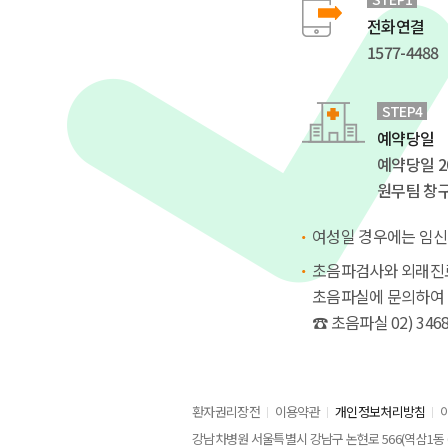
전화연결
1577-4488
STEP4
예약당일
예약당일 2
원무팀 창
여성일 경우에는 임신
초음파검사와 외래진료
초음파실에 문의하여 
☎ 초음파실 02) 3468
환자권리장전
이용약관
개인정보처리방침
강남차병원 서울특별시 강남구 논현로 566(역삼1동 650-9