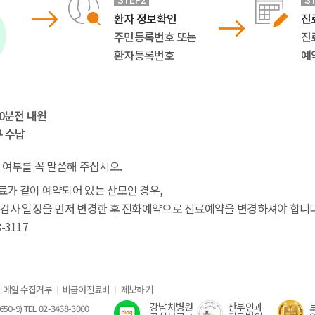
환자 정보확인
진
주민등록번호 또는
진
환자등록번호
예
0분전 내원
구 수납
 여부를 꼭 말씀해 주십시오.
가 같이 예약되어 있는 산모인 경우,
검사 일정을 먼저 변경한 후 전화예약으로 진료예약을 변경하셔야 합니다
-3117
이메일 수집거부
비급여진료비
제보하기
강남차병원
산부인과
) TEL 02-3468-3000