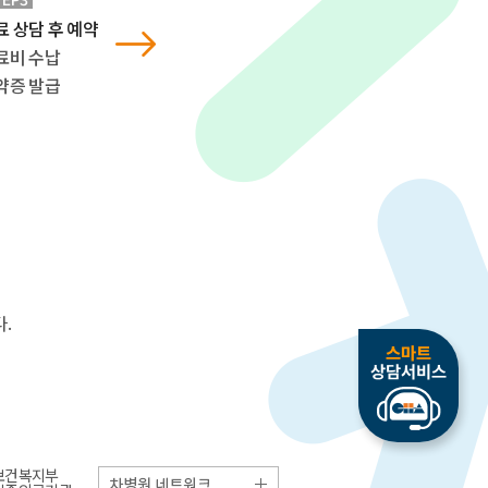
료 상담 후 예약
료비 수납
약증 발급
.
보건복지부