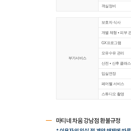
객실정비
보호자 식사
개별 체형 • 피부 
GX프로그램
모유수유 관리
부가서비스
산전 • 산후 클래스
입실연장
페어웰 서비스
스튜디오 촬영
마티네 차움 강남점 환불규정
* 이용자의 입실 전 계약 해제에 따