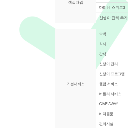
객실타입
마티네 스위트3
신생아 관리 추가
숙박
식사
간식
신생아 관리
신생아 프로그램
기본서비스
웰컴 서비스
버틀러 서비스
GIVE AWAY
비치물품
편의시설