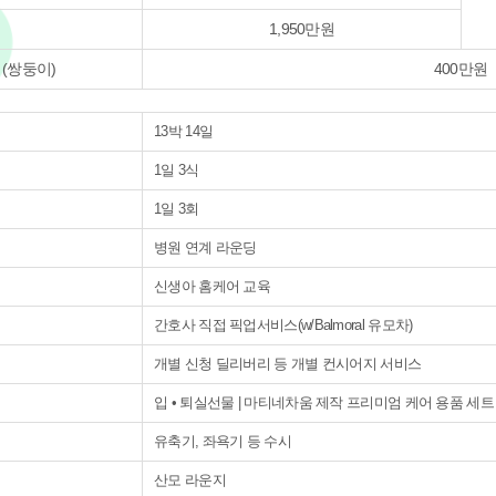
1,950만원
 (쌍둥이)
400만원
13박 14일
1일 3식
1일 3회
병원 연계 라운딩
신생아 홈케어 교육
간호사 직접 픽업서비스(w/Balmoral 유모차)
개별 신청 딜리버리 등 개별 컨시어지 서비스
입 • 퇴실선물 | 마티네차움 제작 프리미엄 케어 용품 세트
유축기, 좌욕기 등 수시
산모 라운지