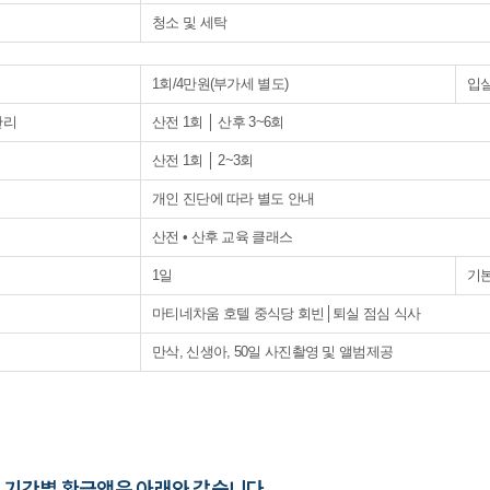
청소 및 세탁
1회/4만원(부가세 별도)
입실
관리
산전 1회 │ 산후 3~6회
산전 1회 │ 2~3회
개인 진단에 따라 별도 안내
산전 • 산후 교육 클래스
1일
기본
마티네차움 호텔 중식당 회빈│퇴실 점심 식사
만삭, 신생아, 50일 사진촬영 및 앨범제공
른 기간별 환급액은 아래와 같습니다.