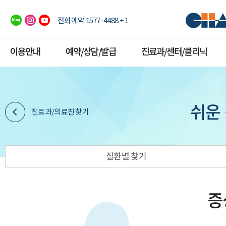
전화예약 1577·4488 + 1
이용안내
예약/상담/발급
진료과/센터/클리닉
쉬운
진료과/의료진 찾기
질환별 찾기
증