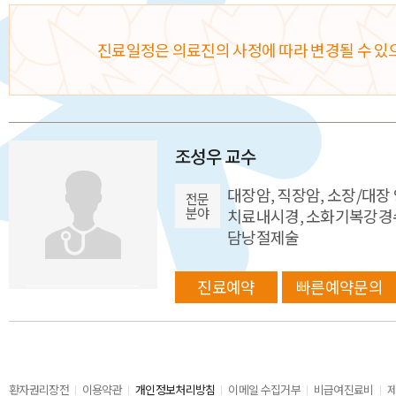
진료일정은 의료진의 사정에 따라 변경될 수 있
조성우 교수
대장암, 직장암, 소장/대장 
전문
분야
치료내시경, 소화기복강경수
담낭절제술
진료예약
빠른예약문의
환자권리장전
이용약관
개인정보처리방침
이메일 수집거부
비급여진료비