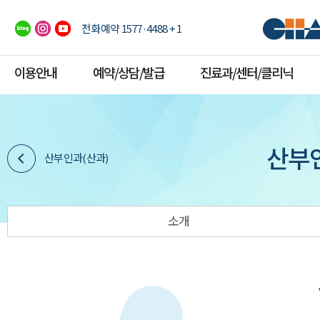
전화예약 1577·4488 + 1
이용안내
예약/상담/발급
진료과/센터/클리닉
산부
산부인과(산과)
소개