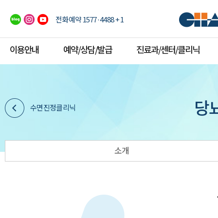
전화예약 1577·4488 + 1
이용안내
예약/상담/발급
진료과/센터/클리닉
당
수면진정클리닉
소개