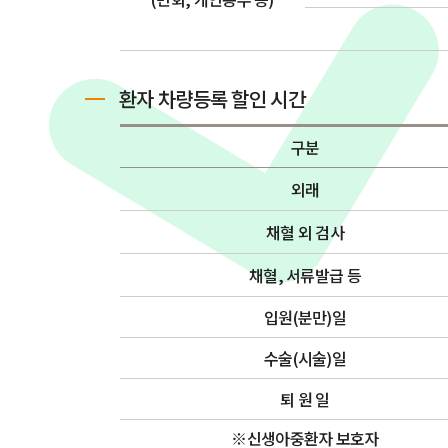
환자 차량등록 할인 시간
구분
외래
채혈 외 검사
채혈, 서류발급 등
입원(분만)일
수술(시술)일
퇴 원 일
※신생아중환자 보호자