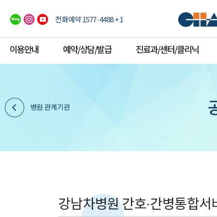
전화예약 1577·4488 + 1
이용안내
예약/상담/발급
진료과/센터/클리닉
병원 관계기관
강남차병원 간호∙간병통합서