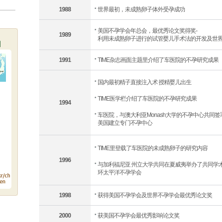
1988
世界最初，未成熟卵子体外受孕成功
美国不孕学会年总会，最优秀论文奖得奖-
1989
利用未成熟卵子进行的试管婴儿手术法的开发及世
1991
TIME杂志画面主题里介绍了车医院的不孕研究成果
国内最初精子直接注入术 授精婴儿出生
TIME医学栏介绍了车医院的不孕研究成果
1994
车医院，与澳大利亚Monash大学的不孕中心共同
美国建立专门不孕中心
TIME里登载了车医院的未成熟卵子的研究内容
1996
与加利福尼亚 州立大学共同在夏威夷举办了共同学
环太平洋不孕学会
1998
获得美国不孕学会及世界不孕学会最优秀论文奖
2000
获美国不孕学会最优秀影响论文奖