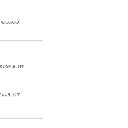
界最初受孕成功
签署了在中国，日本，
术大会及成立了