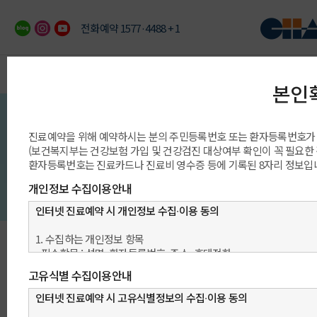
전화예약 1577·4488 + 1
이용안내
예약/상담/발급
진료과/센터/클리닉
의료진/진료일정
진료예약 안내
빠른 예약상담
진