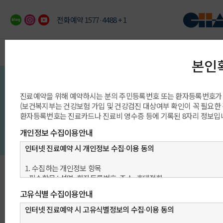
전화예약 1577·4488 + 1
이용안내
예약/상담/발급
진료과/센터/클리닉
의료진/진료일정
진료예약 안내
빠른 예약상담
진