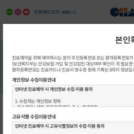
전화예약 1577·4488 + 1
이용안내
예약/상담/발급
진료과/센터/클리닉
의료진/진료일정
진료예약 안내
빠른 예약상담
진