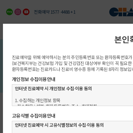
전화예약 1577·4488 + 1
이용안내
예약/상담/발급
진료과/센터/클리닉
의료진/진료일정
진료예약 안내
빠른 예약상담
진