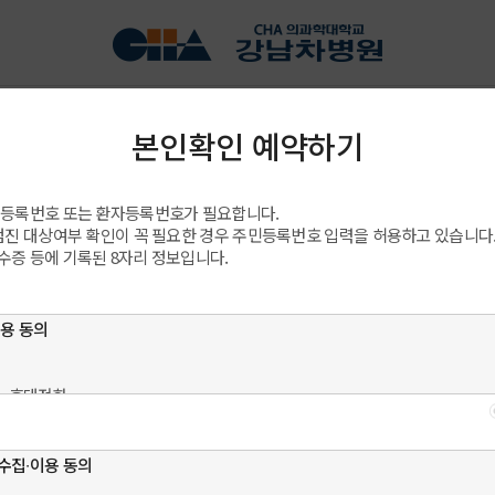
진료과/센터/클리닉
강남차여성병원
건강정보
진료 예약
른 예약상담
전화예약
방문예약
진료예약 안내