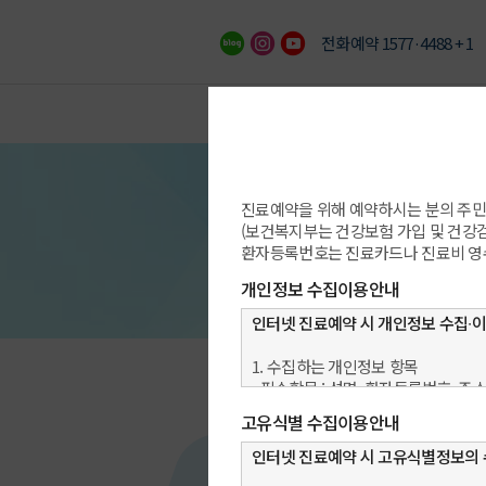
전화예약 1577·4488 + 1
이용안내
예약/상담/발급
의료진/진료일정
진료예약 안내
빠