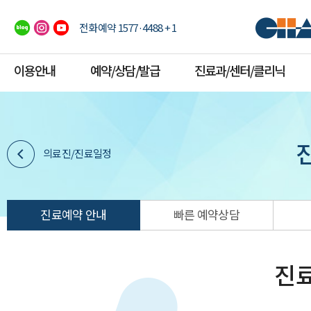
전화예약 1577·4488 + 1
이용안내
예약/상담/발급
진료과/센터/클리닉
의료진/진료일정
진료예약 안내
빠른 예약상담
진