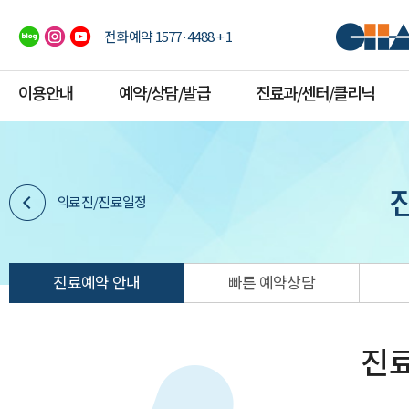
전화예약 1577·4488 + 1
이용안내
예약/상담/발급
진료과/센터/클리닉
의료진/진료일정
진료예약 안내
빠른 예약상담
진