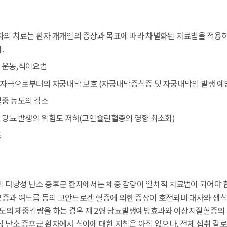
자의 치료는 환자 개개인의 증상과 목표에 따라 차별화된 치료법을 적용
.
 운동,식이요법
자극으로부터의 자궁내막 보호 (자궁내막증식증 및 자궁내막암 발생 예
혈중 농도의 감소
형 당뇨 발생의 위험도 저하(고인슐린혈증의 영향 최소화)
도
의 다낭성 난소 증후군 환자에서는 체중 감량이 일차적 치료법이 되어야 합
증과 여드름 등의 고안드로겐 혈증에 의한 증상이 호전되며 대사와 생식
 정도의 체중감량을 하는 경우 제 2형 당뇨발생예방효과와 이상지질혈증의
성 난소 증후군 환자에서 식이에 대한 지침은 아직 없으나, 전체 섭취 칼