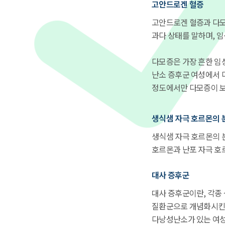
고안드로겐 혈증
고안드로겐 혈증과 다모
과다 상태를 말하며, 임
다모증은 가장 흔한 임
난소 증후군 여성에서 
정도에서만 다모증이 
생식샘 자극 호르몬의 
생식샘 자극 호르몬의 
호르몬과 난포 자극 호
대사 증후군
대사 증후군이란, 각종
질환군으로 개념화시킨 것
다낭성난소가 있는 여성