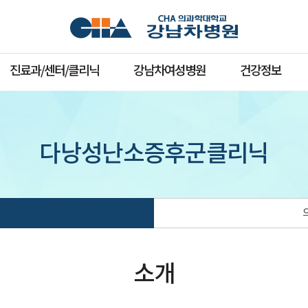
진료과/센터/클리닉
강남차여성병원
건강정보
다낭성난소증후군클리닉
소개