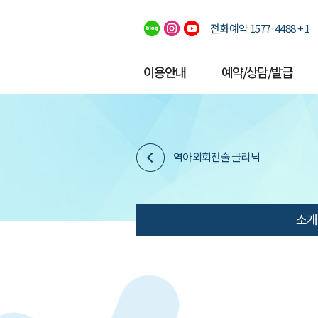
전화예약 1577·4488 + 1
이용안내
예약/상담/발급
역아외회전술 클리닉
소개