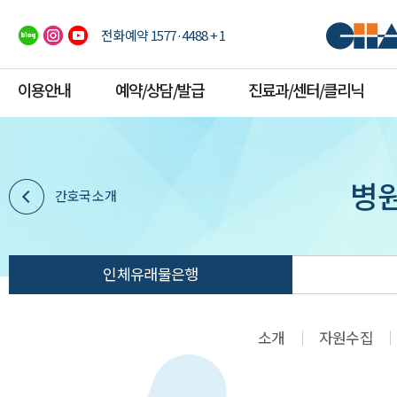
전화예약 1577·4488 + 1
이용안내
예약/상담/발급
진료과/센터/클리닉
병
간호국 소개
인체유래물은행
소개
자원수집