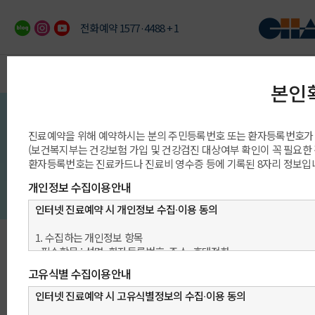
전화예약 1577·4488 + 1
이용안내
예약/상담/발급
진료과/센터/클리닉
의료진/진료일정
진료예약 안내
빠른 예약상담
진