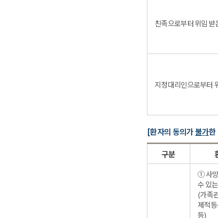
친족으로부터 위임 받은
지정대리인으로부터 
[환자의 동의가
불가
한
구분
① 사
수 있는
(가족
제적등
등)