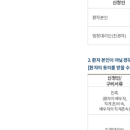
신청인
환자본인
법정대리인(친권자)
2. 환자 본인이 아닐경
[환자의 동의를 받을 수
신청인/
구비서류
친족
(환자의 배우자,
직계 존/비속,
배우자의 직계존속)
지정대리인