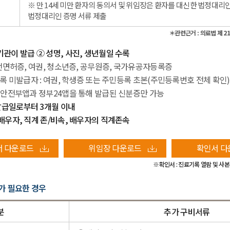
※ 만 14세 미만 환자의 동의서 및 위임장은 환자를 대신한 법정대리
법정대리인 증명 서류 제출
＊관련근거 : 의료법 제 21
기관이 발급 ② 성명, 사진, 생년월일 수록
 운전면허증, 여권, 청소년증, 공무원증, 국가유공자등록증
민등록 미발급자 : 여권, 학생증 또는 주민등록 초본(주민등록번호 전체 확인
행정안전부앱과 정부24앱을 통해 발급된 신분증만 가능
발급일로부터 3개월 이내
 배우자, 직계 존/비속, 배우자의 직계존속
서 다운로드
위임장 다운로드
확인서 다
※확인서 : 진료기록 열람 및 사
가 필요한 경우
분
추가 구비서류