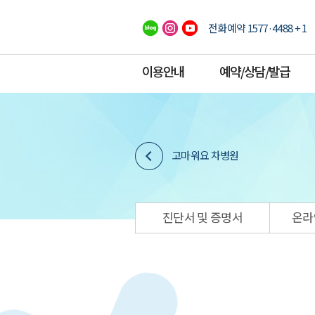
전화예약 1577·4488 + 1
이용안내
예약/상담/발급
고마워요 차병원
진단서 및 증명서
온라