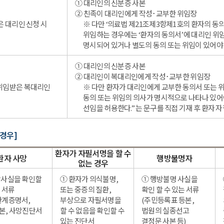
① 대리인의 신분증 사본
② 친족이 대리인에게 작성･교부한 위임장
 대리인 신청 시
※ 다만 ‘의료법 제21조제3항제1호의 환자의 동
위임하는 경우에는 ‘환자의 동의서’에 대리인 위
명시되어 있거나 별도의 동의 또는 위임이 있어야 
① 대리인의 신분증 사본
② 대리인이 복대리인에게 작성･교부한 위임장
위임받은 복대리인
※ 다만 환자가 대리인에게 교부한 동의서 또는 
동의 또는 위임의 의사가 명시적으로 나타나 있어야
선임을 허용한다.” 는 문구를 직접 기재 후 환자 자
 경우]
환자가 자필서명을 할 수
환자 사망
행방불명자
없는 경우
망사실을 확인할
① 환자가 의식불명,
① 행방불명 사실을
 서류
또는 중증의 질환,
확인 할 수 있는 서류
관계증명서,
부상으로 자필서명을
(주민등록표 등본,
본, 사망진단서
할 수 없음을 확인할 수
법원의 실종선고
있는 진단서
결정문 사본 등)