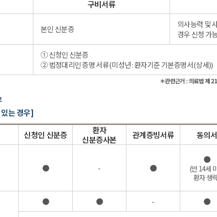
구비서류
의사능력 및 
본인 신분증
경우 신청 가
① 신청인 신분증
② 법정대리인 증명 서류(미성년 : 환자기준 기본증명서(상세))
＊관련근거 : 의료법 제 21
우
 있는 경우]
환자
신청인 신분증
관계증빙서류
동의
신분증사본
●
●
-
●
(만 14세 
환자 생략
●
●
-
●