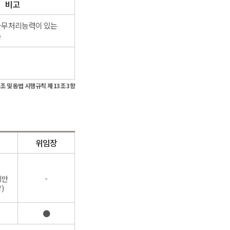
비고
사무처리능력이 있는
능
조 및 동법 시행규칙 제 13조 3항
서
위임장
-
미만
)
●